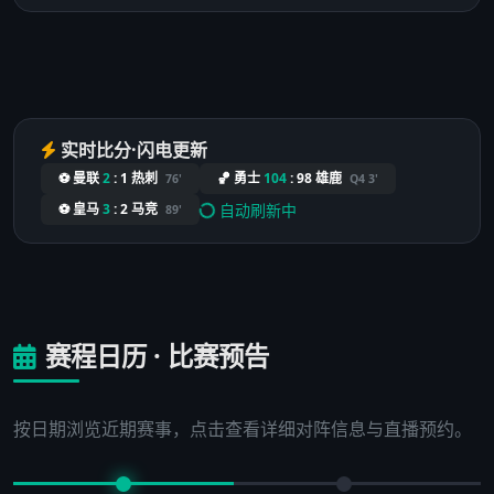
实时比分·闪电更新
⚽ 曼联
2
:
1
热刺
🏀 勇士
104
:
98
雄鹿
76'
Q4 3'
自动刷新中
⚽ 皇马
3
:
2
马竞
89'
赛程日历 · 比赛预告
按日期浏览近期赛事，点击查看详细对阵信息与直播预约。