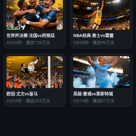
世界杯决赛·法国vs阿根廷
NBA经典·勇士vs雷霆
4分32秒 · 播放128万次
3分08秒 · 播放96万次
欧冠·尤文vs皇马
英超·曼城vs莱斯特城
2分55秒 · 播放203万次
5分14秒 · 播放87万次