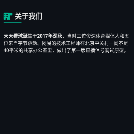
关于我们
天天看球诞生于2017年深秋
，当时三位资深体育媒体人和五
位来自字节跳动、网易的技术工程师在北京中关村一间不足
40平米的共享办公室里，做出了第一版直播信号调试原型。
他们发现市面上大多数体育直播平台要么画质模糊、要么充
斥着大量博彩广告，真正为纯粹球迷服务的产品少之又少。
于是他们决定自己动手，搭建一个
以用户体验为核心、拒绝
低质广告泛滥
的体育直播平台。
2018年3月，天天看球1.0版本正式上线，首月注册用户仅
2,300人。团队没有气馁，而是逐条阅读用户反馈——有人反
映英超直播经常断流，技术负责人连夜重写了CDN调度算
法；有人提出想要赛前数据对比功能，产品团队在两周内上
线了初版数据看板。到2018年底，平台日活用户突破
8万
人
，口碑在球迷群体中自然发酵。