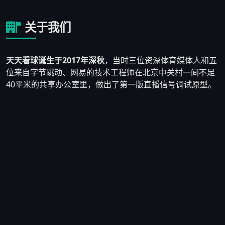
关于我们
天天看球诞生于2017年深秋
，当时三位资深体育媒体人和五
位来自字节跳动、网易的技术工程师在北京中关村一间不足
40平米的共享办公室里，做出了第一版直播信号调试原型。
他们发现市面上大多数体育直播平台要么画质模糊、要么充
斥着大量博彩广告，真正为纯粹球迷服务的产品少之又少。
于是他们决定自己动手，搭建一个
以用户体验为核心、拒绝
低质广告泛滥
的体育直播平台。
2018年3月，天天看球1.0版本正式上线，首月注册用户仅
2,300人。团队没有气馁，而是逐条阅读用户反馈——有人反
映英超直播经常断流，技术负责人连夜重写了CDN调度算
法；有人提出想要赛前数据对比功能，产品团队在两周内上
线了初版数据看板。到2018年底，平台日活用户突破
8万
人
，口碑在球迷群体中自然发酵。