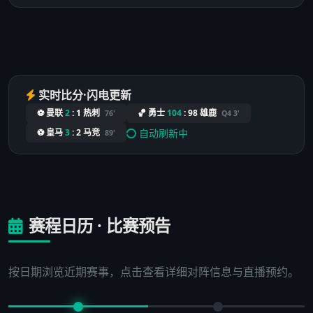
实时比分·闪电更新
⚽ 曼联
2
:
1
热刺
🏀 勇士
104
:
98
雄鹿
76'
Q4 3'
自动刷新中
⚽ 皇马
3
:
2
马竞
89'
赛程日历 · 比赛预告
按日期浏览近期赛事，点击查看详细对阵信息与直播预约。