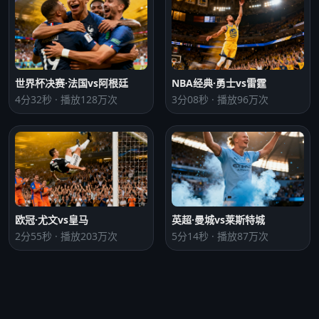
世界杯决赛·法国vs阿根廷
NBA经典·勇士vs雷霆
4分32秒 · 播放128万次
3分08秒 · 播放96万次
欧冠·尤文vs皇马
英超·曼城vs莱斯特城
2分55秒 · 播放203万次
5分14秒 · 播放87万次