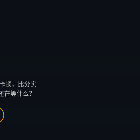
卡顿，比分实
还在等什么？