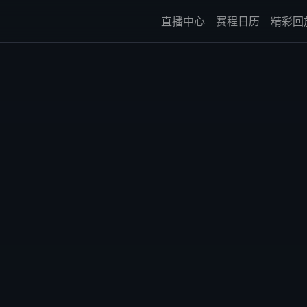
直播中心
赛程日历
精彩回